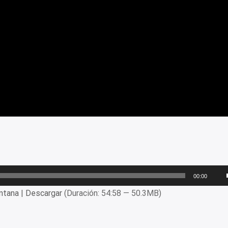
00:00
ntana
|
Descargar
(Duración: 54:58 — 50.3MB)