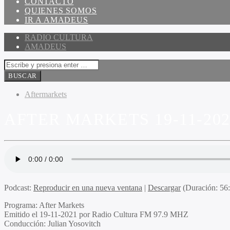
CONTACTO
QUIENES SOMOS
IR A AMADEUS
RADIO CULTURA
AMADEUS
Aftermarkets
AFTER MARKETS 19-11-202
Podcast:
Reproducir en una nueva ventana
|
Descargar
(Duración: 5
Programa
: After Markets
Emitido
el 19-11-2021 por Radio Cultura FM 97.9 MHZ
Conducción
: Julian Yosovitch