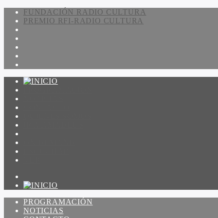
FUNDACIÓN RADIO CULTURA
PREMIO RFI-RADIO CULTURA
PROGRAMACIÓN
NOTICIAS
CONTACTO
QUIENES SOMOS
IR A AMADEUS
ON DEMAND
ESCUCHAR
VER
PROGRAMACIÓN
NOTICIAS