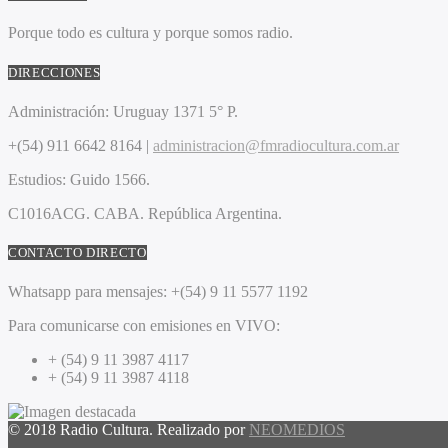
Porque todo es cultura y porque somos radio.
DIRECCIONES
Administración:
Uruguay 1371 5° P.
+(54) 911 6642 8164 |
administracion@fmradiocultura.com.ar
Estudios:
Guido 1566.
C1016ACG
. CABA.
República Argentina.
CONTACTO DIRECTO
Whatsapp para mensajes:
+(54) 9 11 5577 1192
Para comunicarse con emisiones en VIVO:
+ (54) 9 11 3987 4117
+ (54) 9 11 3987 4118
© 2018 Radio Cultura. Realizado por
NEOMEDIOS