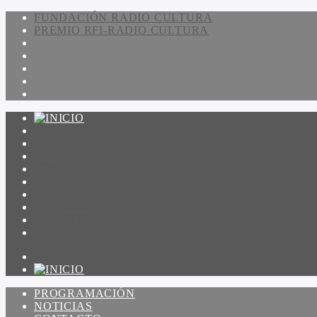
FUNDACIÓN RADIO CULTURA
PREMIO RFI-RADIO CULTURA
PROGRAMACIÓN
NOTICIAS
CONTACTO
QUIENES SOMOS
IR A AMADEUS
ON DEMAND
ESCUCHAR
VER
PROGRAMACIÓN
NOTICIAS