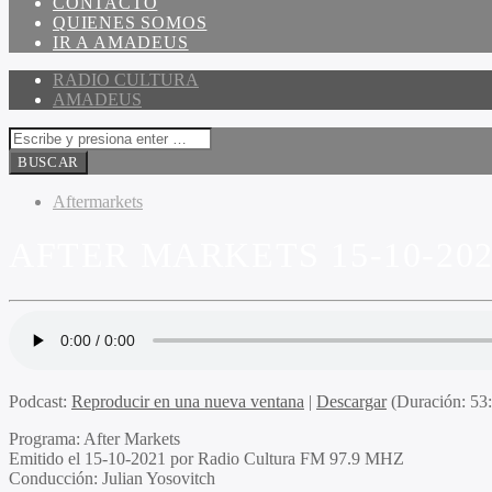
CONTACTO
QUIENES SOMOS
IR A AMADEUS
RADIO CULTURA
AMADEUS
Aftermarkets
AFTER MARKETS 15-10-20
Podcast:
Reproducir en una nueva ventana
|
Descargar
(Duración: 5
Programa
: After Markets
Emitido
el 15-10-2021 por Radio Cultura FM 97.9 MHZ
Conducción
: Julian Yosovitch