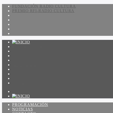
FUNDACIÓN RADIO CULTURA
PREMIO RFI-RADIO CULTURA
PROGRAMACIÓN
NOTICIAS
CONTACTO
QUIENES SOMOS
IR A AMADEUS
ON DEMAND
ESCUCHAR
VER
PROGRAMACIÓN
NOTICIAS