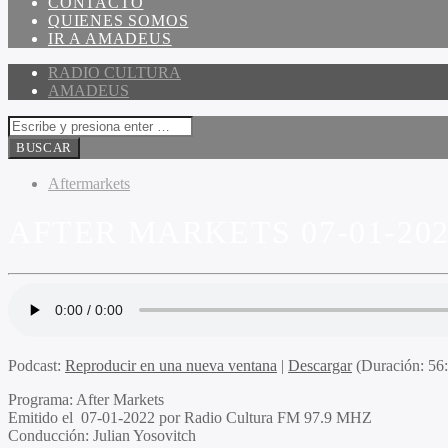
CONTACTO
QUIENES SOMOS
IR A AMADEUS
RADIO CULTURA
AMADEUS
Aftermarkets
AFTER MARKETS 07-01-20
Podcast:
Reproducir en una nueva ventana
|
Descargar
(Duración: 5
Programa
: After Markets
Emitido
el 07-01-2022 por Radio Cultura FM 97.9 MHZ
Conducción
: Julian Yosovitch