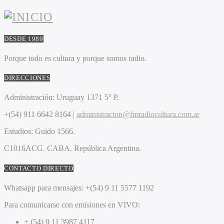
DESDE 1989
Porque todo es cultura y porque somos radio.
DIRECCIONES
Administración:
Uruguay 1371 5° P.
+(54) 911 6642 8164 |
administracion@fmradiocultura.com.ar
Estudios:
Guido 1566.
C1016ACG
. CABA.
República Argentina.
CONTACTO DIRECTO
Whatsapp para mensajes:
+(54) 9 11 5577 1192
Para comunicarse con emisiones en VIVO:
+ (54) 9 11 3987 4117