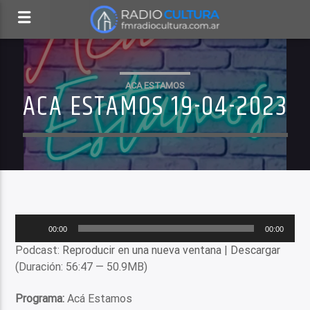
ACA ESTAMOS
ACA ESTAMOS 19-04-2023
Reproductor
00:00
00:00
de
Podcast:
Reproducir en una nueva ventana
|
Descargar
audio
(Duración: 56:47 — 50.9MB)
Programa:
Acá Estamos