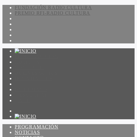
FUNDACIÓN RADIO CULTURA
PREMIO RFI-RADIO CULTURA
PROGRAMACIÓN
NOTICIAS
CONTACTO
QUIENES SOMOS
IR A AMADEUS
ON DEMAND
ESCUCHAR
VER
PROGRAMACIÓN
NOTICIAS