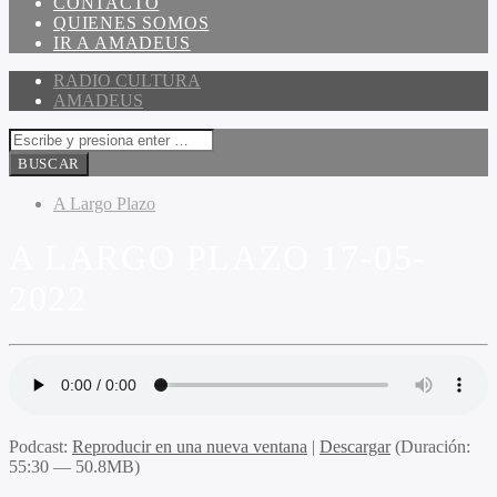
CONTACTO
QUIENES SOMOS
IR A AMADEUS
RADIO CULTURA
AMADEUS
A Largo Plazo
A LARGO PLAZO 17-05-
2022
Podcast:
Reproducir en una nueva ventana
|
Descargar
(Duración:
55:30 — 50.8MB)