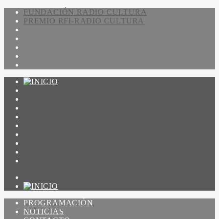
FUNDACIÓN RADIO CULTURA
PREMIO RFI-RADIO CULTURA
PROGRAMACIÓN
NOTICIAS
CONTACTO
QUIENES SOMOS
IR A AMADEUS
ON DEMAND
ESCUCHAR
VER
PROGRAMACIÓN
NOTICIAS