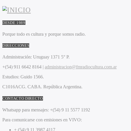
DESDE 1989
Porque todo es cultura y porque somos radio.
DIRECCIONES
Administración:
Uruguay 1371 5° P.
+(54) 911 6642 8164 |
administracion@fmradiocultura.com.ar
Estudios:
Guido 1566.
C1016ACG
. CABA.
República Argentina.
CONTACTO DIRECTO
Whatsapp para mensajes:
+(54) 9 11 5577 1192
Para comunicarse con emisiones en VIVO:
+ (54) 9 11 3987 4117