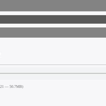
2
5:21 — 50.7MB)