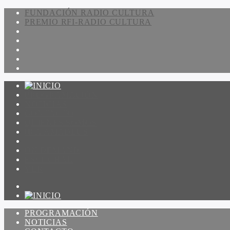
FUNDACIÓN RADIO CULTURA
PREMIO RFI-RADIO CULTURA
PROGRAMACIÓN
NOTICIAS
CONTACTO
QUIENES SOMOS
IR A AMADEUS
ON DEMAND
ESCUCHAR
VER
PROGRAMACIÓN
NOTICIAS