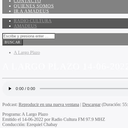
CONTACTO
QUIENES SOMOS
IR A AMADEUS
RADIO CULTURA
AMADEUS
A Largo Plazo
A LARGO PLAZO 14-06-202
Podcast:
Reproducir en una nueva ventana
|
Descargar
(Duración: 5
Programa:
A Largo Plazo
Emitido el
14-06-2022 por Radio Cultura FM 97.9 MHZ
Conducción:
Ezequiel Chabay