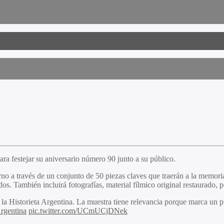
ra festejar su aniversario número 90 junto a su público.
o a través de un conjunto de 50 piezas claves que traerán a la memoria l
dos. También incluirá fotografías, material fílmico original restaurado, 
la Historieta Argentina. La muestra tiene relevancia porque marca un pun
entina
pic.twitter.com/UCmUCjDNek