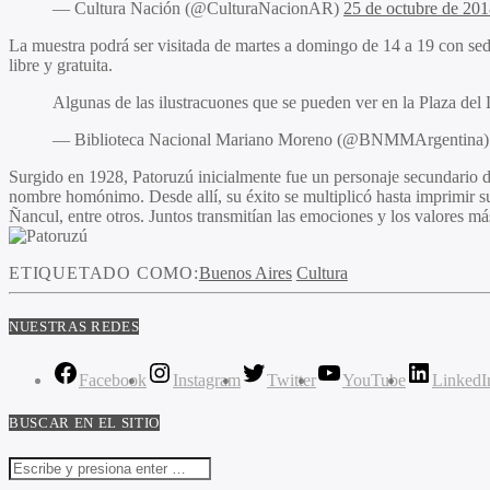
— Cultura Nación (@CulturaNacionAR)
25 de octubre de 20
La muestra podrá ser visitada de martes a domingo de 14 a 19 con sed
libre y gratuita.
Algunas de las ilustracuones que se pueden ver en la Plaza de
— Biblioteca Nacional Mariano Moreno (@BNMMArgentina
Surgido en 1928, Patoruzú inicialmente fue un personaje secundario d
nombre homónimo. Desde allí, su éxito se multiplicó hasta imprimir s
Ñancul, entre otros. Juntos transmitían las emociones y los valores má
ETIQUETADO COMO:
Buenos Aires
Cultura
NUESTRAS REDES
Facebook
Instagram
Twitter
YouTube
LinkedI
BUSCAR EN EL SITIO