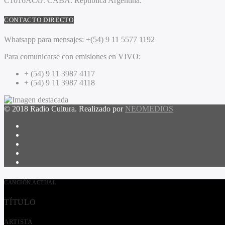
C1016ACG
. CABA.
República Argentina.
CONTACTO DIRECTO
Whatsapp para mensajes:
+(54) 9 11 5577 1192
Para comunicarse con emisiones en VIVO:
+ (54) 9 11 3987 4117
+ (54) 9 11 3987 4118
© 2018 Radio Cultura. Realizado por
NEOMEDIOS
CANCIÓN ACTUAL
TÍTULO
ARTISTA