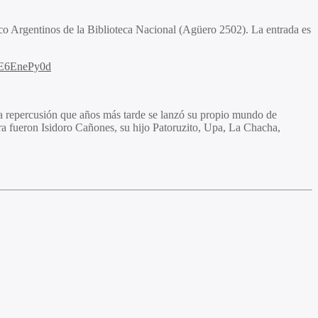
co Argentinos de la Biblioteca Nacional (Agüero 2502). La entrada es
/YE6EnePy0d
nta repercusión que años más tarde se lanzó su propio mundo de
ra fueron Isidoro Cañones, su hijo Patoruzito, Upa, La Chacha,