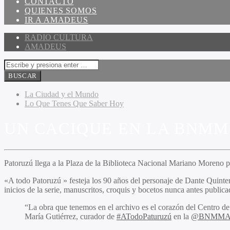
CONTACTO
QUIENES SOMOS
IR A AMADEUS
RADIO CULTURA
AMADEUS
La Ciudad y el Mundo
Lo Que Tenes Que Saber Hoy
UN CACIQUE EN LA BNMM
Patoruzú llega a la Plaza de la Biblioteca Nacional Mariano Moreno pa
«A todo Patoruzú » festeja los 90 años del personaje de Dante Quintern
inicios de la serie, manuscritos, croquis y bocetos nunca antes publica
“La obra que tenemos en el archivo es el corazón del Centro de 
María Gutiérrez, curador de
#ATodoPaturuzú
en la
@BNMMArg