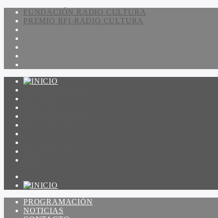
FUNDACIÓN RADIO CULTURA
PREMIO RFI-RADIO CULTURA
PROGRAMACIÓN
NOTICIAS
CONTACTO
QUIENES SOMOS
IR A AMADEUS
ON DEMAND
ESCUCHAR
VER
PROGRAMACIÓN
NOTICIAS