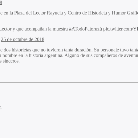
18
e en la Plaza del Lector Rayuela y Centro de Historieta y Humor Gráfi
l Lector y que acompañan la muestra
#ATodoPatoruzú
pic.twitter.com
)
25 de octubre de 2018
e dos historietas que no tuvieron tanta duración. Su personaje tuvo ta
u nombre en la historia argentina. Alguno de sus compañeros de aventu
s sinceros.
n