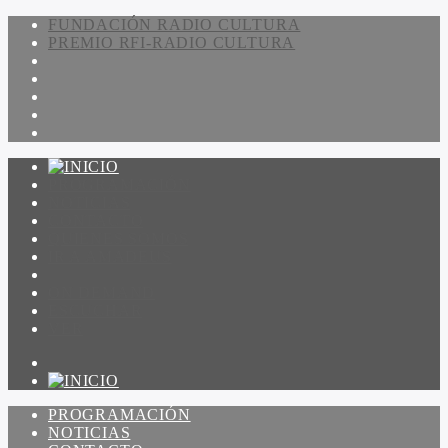
FUNDACIÓN RADIO CULTURA
PREMIO RFI-RADIO CULTURA
PROGRAMACIÓN
NOTICIAS
CONTACTO
QUIENES SOMOS
IR A AMADEUS
ON DEMAND
ESCUCHAR
VER
PROGRAMACIÓN
NOTICIAS