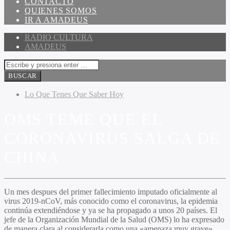
CONTACTO
QUIENES SOMOS
IR A AMADEUS
RADIO CULTURA
AMADEUS
Lo Que Tenes Que Saber Hoy
OMS TEME QUE EL
CORONAVIRUS SALGA DE
CHINA
Un mes despues del primer fallecimiento imputado oficialmente al
virus 2019-nCoV, más conocido como el coronavirus, la epidemia
continúa extendiéndose y ya se ha propagado a unos 20 países. El
jefe de la Organización Mundial de la Salud (OMS) lo ha expresado
de manera clara al considerarla como una «amenaza muy grave»