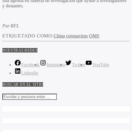
una agenda en materia de investigación que ayude a investigadores
y donantes.
Por RFI.
ETIQUETADO COMO:
China
coronavirus
OMS
NUESTRAS REDES
Facebook
Instagram
Twitter
YouTube
LinkedIn
BUSCAR EN EL SITIO