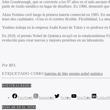
John Goodenough, que se convierte a los 97 años en el más anciano de 
partir de óxido metálico en lugar de disulfuro. En 1980, demostró que 
Akira Yoshino creó luego la primera batería comercial en 1985. En una 
tener dos cualidades: «Una es el cerebro flexible. Flexibilidad. La ot
Yoshino trabaja en la empresa Asahi Kasei de Tokio y es profesor en 
En 2018, el premio Nobel de Química recayó en la estadounidense Fra
evolución para crear nuevas y mejores proteínas en un laboratorio.
Por RFI.
ETIQUETADO COMO:
baterías de litio
premio nobel
química
NUESTRAS REDES
Facebook
Instagram
Twitter
YouTube
LinkedI
BUSCAR EN EL SITIO