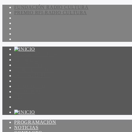
FUNDACIÓN RADIO CULTURA
PREMIO RFI-RADIO CULTURA
PROGRAMACIÓN
NOTICIAS
CONTACTO
QUIENES SOMOS
IR A AMADEUS
ON DEMAND
ESCUCHAR
VER
PROGRAMACIÓN
NOTICIAS