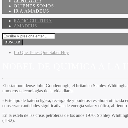
CONTACTO
QUIENES SOMOS
IR A AMADEUS
RADIO CULTURA
AMADEUS
Lo Que Tenes Que Saber Hoy
NOBEL DE QUIMICA A LA 
El estadounidense John Goodenough, el británico Stanley Whittingham 
numerosas tecnologías de la vida diaria.
«Este tipo de batería ligera, recargable y poderosa es ahora utilizada
conservar cantidades significativas de energía solar y eólica, abriendo
En la estela de las crisis petroleras de los años 1970, Stanley Whitting
(TiS2).