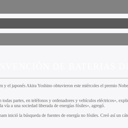
INVENCIÓN DE BATERIAS D
y el japonés Akira Yoshino obtuvieron este miércoles el premio Nobel d
 en todas partes, en teléfonos y ordenadores y vehículos eléctricos», e
 la vía a una sociedad liberada de energías fósiles», agregó.
ham inició la búsqueda de fuentes de energía no fósiles. Creó así un cáto