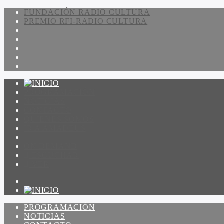
FUNDACIÓN RADIO CULTURA
PREMIO RFI-RADIO CULTURA
PROGRAMACIÓN
NOTICIAS
CONTACTO
QUIENES SOMOS
IR A AMADEUS
ON DEMAND
ESCUCHAR
VER
PROGRAMACIÓN
NOTICIAS