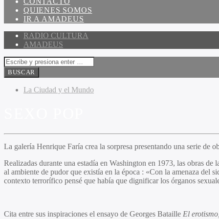
CONTACTO
QUIENES SOMOS
IR A AMADEUS
RADIO CULTURA
AMADEUS
La Ciudad y el Mundo
SEXO POP
La galería
Henrique Faría crea la sorpresa presentando una serie de ob
Realizadas durante una estadía en Washington en 1973, las obras de la
al ambiente de pudor que existía en la época : «Con la amenaza del s
contexto terrorífico pensé que había que dignificar los órganos sexual
Cita entre sus inspiraciones el ensayo de Georges Bataille
El erotismo