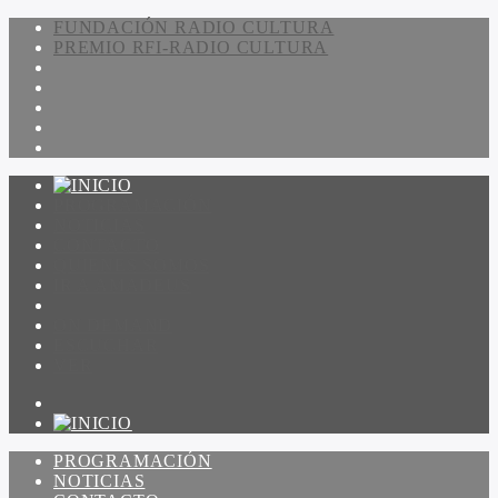
FUNDACIÓN RADIO CULTURA
PREMIO RFI-RADIO CULTURA
PROGRAMACIÓN
NOTICIAS
CONTACTO
QUIENES SOMOS
IR A AMADEUS
ON DEMAND
ESCUCHAR
VER
PROGRAMACIÓN
NOTICIAS