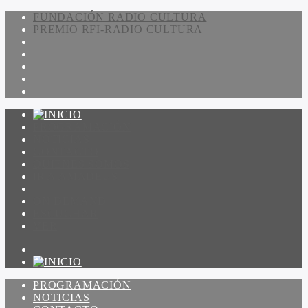
FUNDACIÓN RADIO CULTURA
PREMIO RFI-RADIO CULTURA
PROGRAMACIÓN
NOTICIAS
CONTACTO
QUIENES SOMOS
IR A AMADEUS
ON DEMAND
ESCUCHAR
VER
PROGRAMACIÓN
NOTICIAS