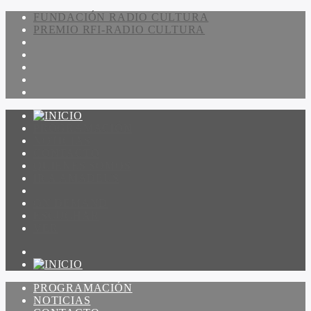
FUNDACIÓN RADIO CULTURA
PREMIO RFI-RADIO CULTURA
PROGRAMACIÓN
NOTICIAS
CONTACTO
QUIENES SOMOS
IR A AMADEUS
ON DEMAND
ESCUCHAR
VER
PROGRAMACIÓN
NOTICIAS