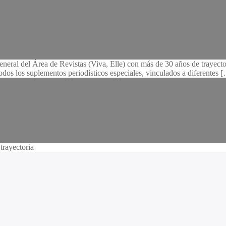
eneral del Área de Revistas (Viva, Elle) con más de 30 años de trayector
todos los suplementos periodísticos especiales, vinculados a diferentes 
trayectoria