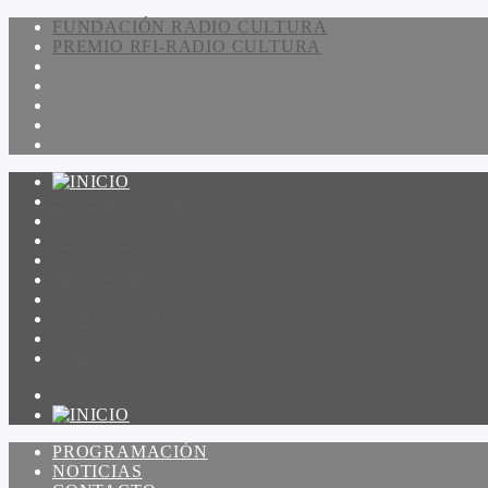
FUNDACIÓN RADIO CULTURA
PREMIO RFI-RADIO CULTURA
PROGRAMACIÓN
NOTICIAS
CONTACTO
QUIENES SOMOS
IR A AMADEUS
ON DEMAND
ESCUCHAR
VER
PROGRAMACIÓN
NOTICIAS