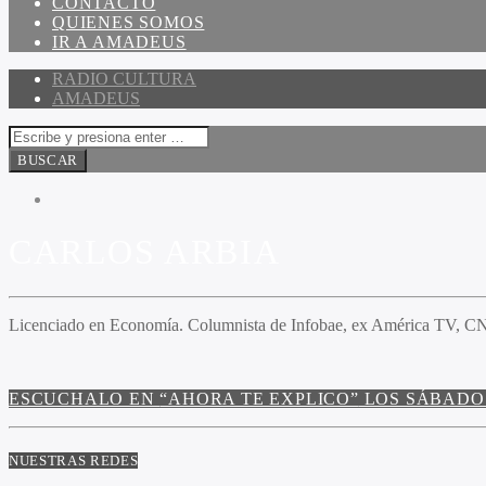
CONTACTO
QUIENES SOMOS
IR A AMADEUS
RADIO CULTURA
AMADEUS
CARLOS ARBIA
Licenciado en Economía. Columnista de Infobae, ex América TV, CN
ESCUCHALO EN
“AHORA TE EXPLICO”
LOS SÁBADOS 
NUESTRAS REDES