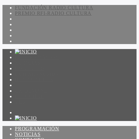
FUNDACIÓN RADIO CULTURA
PREMIO RFI-RADIO CULTURA
PROGRAMACIÓN
NOTICIAS
CONTACTO
QUIENES SOMOS
IR A AMADEUS
ON DEMAND
ESCUCHAR
VER
PROGRAMACIÓN
NOTICIAS