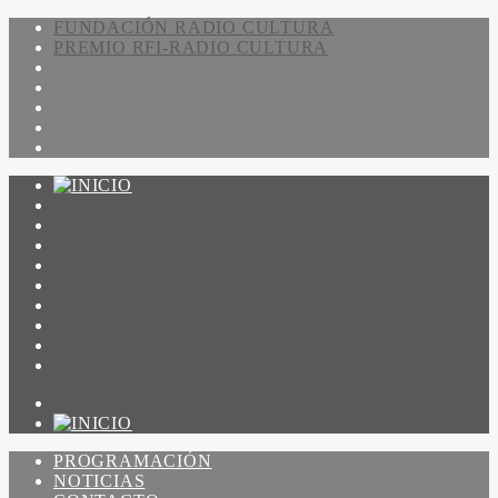
FUNDACIÓN RADIO CULTURA
PREMIO RFI-RADIO CULTURA
PROGRAMACIÓN
NOTICIAS
CONTACTO
QUIENES SOMOS
IR A AMADEUS
ON DEMAND
ESCUCHAR
VER
PROGRAMACIÓN
NOTICIAS