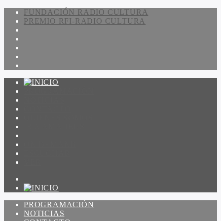
FUNDACIÓN RADIO CULTURA
PREMIO RFI-RADIO CULTURA
PROGRAMACIÓN
NOTICIAS
CONTACTO
QUIENES SOMOS
IR A AMADEUS
ON DEMAND
ESCUCHAR
VER
PROGRAMACIÓN
NOTICIAS