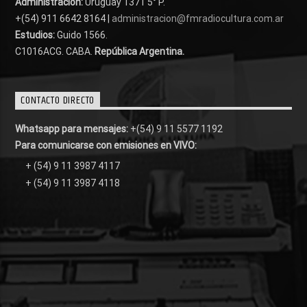
Administración:
Uruguay 1371 5° P.
+(54) 911 6642 8164 |
administracion@fmradiocultura.com.ar
Estudios:
Guido 1566.
C1016ACG
. CABA.
República Argentina.
CONTACTO DIRECTO
Whatsapp para mensajes:
+(54) 9 11 5577 1192
Para comunicarse con emisiones en VIVO:
+ (54) 9 11 3987 4117
+ (54) 9 11 3987 4118