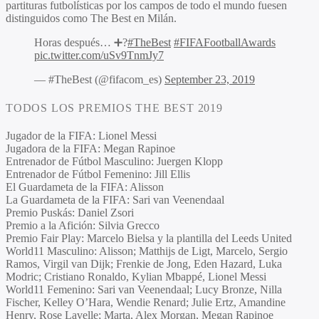
partituras futbolísticas por los campos de todo el mundo fuesen
distinguidos como The Best en Milán.
Horas después… ➕?
#TheBest
#FIFAFootballAwards
pic.twitter.com/uSv9TnmJy7
— #TheBest (@fifacom_es)
September 23, 2019
TODOS LOS PREMIOS THE BEST 2019
Jugador de la FIFA
: Lionel Messi
Jugadora de la FIFA
: Megan Rapinoe
Entrenador de Fútbol Masculino
: Juergen Klopp
Entrenador de Fútbol Femenino
: Jill Ellis
El Guardameta de la FIFA
: Alisson
La Guardameta de la FIFA
: Sari van Veenendaal
Premio Puskás
: Daniel Zsori
Premio a la Afición
: Silvia Grecco
Premio Fair Play
: Marcelo Bielsa y la plantilla del Leeds United
World11 Masculino
: Alisson; Matthijs de Ligt, Marcelo, Sergio
Ramos, Virgil van Dijk; Frenkie de Jong, Eden Hazard, Luka
Modric; Cristiano Ronaldo, Kylian Mbappé, Lionel Messi
World11 Femenino
: Sari van Veenendaal; Lucy Bronze, Nilla
Fischer, Kelley O’Hara, Wendie Renard; Julie Ertz, Amandine
Henry, Rose Lavelle; Marta, Alex Morgan, Megan Rapinoe