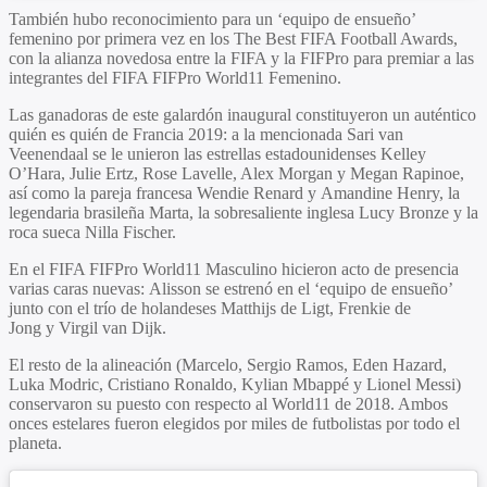
También hubo reconocimiento para un ‘equipo de ensueño’
femenino por primera vez en los The Best FIFA Football Awards,
con la alianza novedosa entre la FIFA y la FIFPro para premiar a las
integrantes del FIFA FIFPro World11 Femenino.
Las ganadoras de este galardón inaugural constituyeron un auténtico
quién es quién de Francia 2019: a la mencionada
Sari van
Veenendaal
se le unieron las estrellas estadounidenses
Kelley
O’Hara, Julie Ertz, Rose Lavelle, Alex Morgan
y
Megan Rapinoe
,
así como la pareja francesa
Wendie Renard
y
Amandine Henry
, la
legendaria brasileña
Marta
, la sobresaliente inglesa
Lucy Bronze
y la
roca sueca
Nilla Fischer
.
En el FIFA FIFPro World11 Masculino hicieron acto de presencia
varias caras nuevas:
Alisson
se estrenó en el ‘equipo de ensueño’
junto con el trío de holandeses
Matthijs de Ligt, Frenkie de
Jong
y
Virgil van Dijk
.
El resto de la alineación (
Marcelo, Sergio Ramos, Eden Hazard,
Luka Modric, Cristiano Ronaldo, Kylian Mbappé
y
Lionel Messi
)
conservaron su puesto con respecto al World11 de 2018. Ambos
onces estelares fueron elegidos por miles de futbolistas por todo el
planeta.