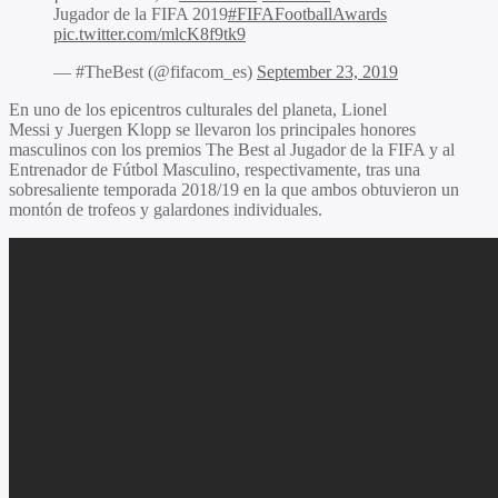
Jugador de la FIFA 2019
#FIFAFootballAwards
pic.twitter.com/mlcK8f9tk9
— #TheBest (@fifacom_es)
September 23, 2019
En uno de los epicentros culturales del planeta,
Lionel
Messi
y
Juergen Klopp
se llevaron los principales honores
masculinos con los premios The Best al Jugador de la FIFA y al
Entrenador de Fútbol Masculino, respectivamente, tras una
sobresaliente temporada 2018/19 en la que ambos obtuvieron un
montón de trofeos y galardones individuales.