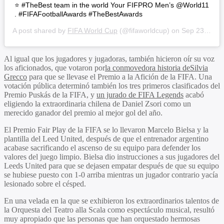
⭐️ #TheBest team in the world Your FIFPRO Men’s @World11
. #FIFAFootballAwards #TheBestAwards
A post shared by
FIFA World Cup
(@fifaworldcup) on
Sep 23, 2019 at 12:48pm PDT
Al igual que los jugadores y jugadoras, también hicieron oír su voz
los aficionados, que votaron por
la conmovedora historia de
Silvia
Grecco
para que se llevase el Premio a la Afición de la FIFA. Una
votación pública determinó también los tres primeros clasificados del
Premio Puskás de la FIFA, y
un jurado de FIFA Legends
acabó
eligiendo la extraordinaria chilena de
Daniel Zsori
como un
merecido ganador del premio al mejor gol del año.
El Premio Fair Play de la FIFA se lo llevaron
Marcelo Bielsa y la
plantilla del Leed United
, después de que el entrenador argentino
acabase sacrificando el ascenso de su equipo para defender los
valores del juego limpio. Bielsa dio instrucciones a sus jugadores del
Leeds United para que se dejasen empatar después de que su equipo
se hubiese puesto con 1-0 arriba mientras un jugador contrario yacía
lesionado sobre el césped.
En una velada en la que se exhibieron los extraordinarios talentos de
la Orquesta del Teatro alla Scala como espectáculo musical, resultó
muy apropiado que las personas que han orquestado hermosas