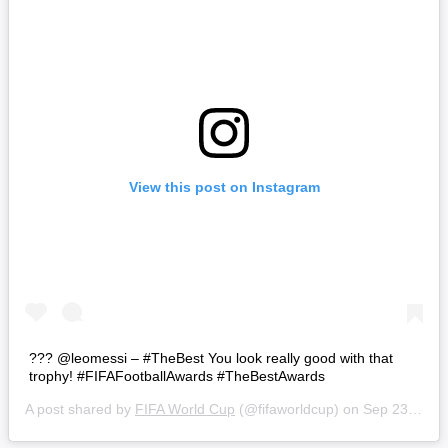
View this post on Instagram
??? @leomessi – #TheBest You look really good with that
trophy! #FIFAFootballAwards #TheBestAwards
A post shared by
FIFA World Cup
(@fifaworldcup) on
Sep 23, 2019 at 5:24pm PDT