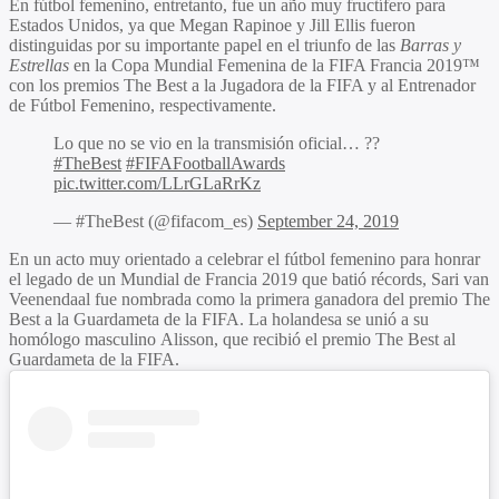
En fútbol femenino, entretanto, fue un año muy fructífero para
Estados Unidos, ya que
Megan Rapinoe
y
Jill Ellis
fueron
distinguidas por su importante papel en el triunfo de las
Barras y
Estrellas
en la Copa Mundial Femenina de la FIFA Francia 2019™
con los premios The Best a la Jugadora de la FIFA y al Entrenador
de Fútbol Femenino, respectivamente.
Lo que no se vio en la transmisión oficial… ??
#TheBest
#FIFAFootballAwards
pic.twitter.com/LLrGLaRrKz
— #TheBest (@fifacom_es)
September 24, 2019
En un acto muy orientado a celebrar el fútbol femenino para honrar
el legado de un Mundial de Francia 2019 que batió récords,
Sari van
Veenendaal
fue nombrada como la primera ganadora del premio The
Best a la Guardameta de la FIFA. La holandesa se unió a su
homólogo masculino
Alisson
, que recibió el premio The Best al
Guardameta de la FIFA.