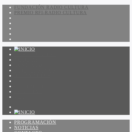
FUNDACIÓN RADIO CULTURA
PREMIO RFI-RADIO CULTURA
PROGRAMACIÓN
NOTICIAS
CONTACTO
QUIENES SOMOS
IR A AMADEUS
ON DEMAND
ESCUCHAR
VER
PROGRAMACIÓN
NOTICIAS