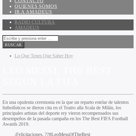
CONTACTO
QUIENES SOMOS
IR A AMADEUS
RADIO CULTURA
AMADEUS
Lo Que Tenes Que Saber Hoy
LEO MESSI, THE BEST
SEGÚN LA FIFA
En una opulenta ceremonia en la que un reparto estelar de talentos
futbolísticos se dieron cita en el Teatro alla Scala de Milán, los
principales artistas del deporte rey vieron recompensados sus
desempeños de la pasada campaña en los The Best FIFA Football
Awards 2019.
¡Felicitaciones, ??
#LeoMessi
!
#TheBest