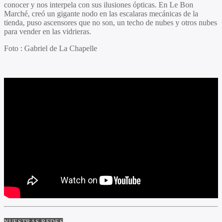
conocer y nos interpela con sus ilusiones ópticas. En Le Bon
Marché, creó un gigante nodo en las escalaras mecánicas de la
tienda, puso ascensores que no son, un techo de nubes y otros nubes
para vender en las vidrieras.
Foto : Gabriel de La Chapelle
NUESTRAS REDES