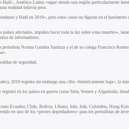
aití–, América Latina «sigue siendo una región particularmente inesta
 una realidad todavía peor.
onduras y Haití en 2019», pero estos casos no figuran en el barómetro 
tes países afectados, impiden hacer toda la luz sobre estas muertes», lam
stros de informadores.
la periodista Norma Garabia Sarduza y el de su colega Francisco Romero 
sa».
edidas de seguridad.
les), 2019 registra sin embargo una cifra «históricamente baja», la más
e registró en los países en guerra como Siria, Yemen y Afganistán, do
 como Ecuador, Chile, Bolivia, Líbano, Irán, Irak, Colombia, Hong Kon
vertido en uno de los «peores depredadores» para los periodistas de inve