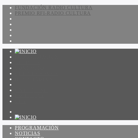
FUNDACIÓN RADIO CULTURA
PREMIO RFI-RADIO CULTURA
PROGRAMACIÓN
NOTICIAS
CONTACTO
QUIENES SOMOS
IR A AMADEUS
ON DEMAND
ESCUCHAR
VER
PROGRAMACIÓN
NOTICIAS