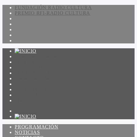
FUNDACIÓN RADIO CULTURA
PREMIO RFI-RADIO CULTURA
PROGRAMACIÓN
NOTICIAS
CONTACTO
QUIENES SOMOS
IR A AMADEUS
ON DEMAND
ESCUCHAR
VER
PROGRAMACIÓN
NOTICIAS