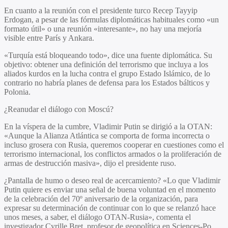
En cuanto a la reunión con el presidente turco Recep Tayyip
Erdogan, a pesar de las fórmulas diplomáticas habituales como «un
formato útil» o una reunión «interesante», no hay una mejoría
visible entre París y Ankara.
«Turquía está bloqueando todo», dice una fuente diplomática. Su
objetivo: obtener una definición del terrorismo que incluya a los
aliados kurdos en la lucha contra el grupo Estado Islámico, de lo
contrario no habría planes de defensa para los Estados bálticos y
Polonia.
¿Reanudar el diálogo con Moscú?
En la víspera de la cumbre, Vladimir Putin se dirigió a la OTAN:
«Aunque la Alianza Atlántica se comporta de forma incorrecta o
incluso grosera con Rusia, queremos cooperar en cuestiones como el
terrorismo internacional, los conflictos armados o la proliferación de
armas de destrucción masiva», dijo el presidente ruso.
¿Pantalla de humo o deseo real de acercamiento? «Lo que Vladimir
Putin quiere es enviar una señal de buena voluntad en el momento
de la celebración del 70º aniversario de la organización, para
expresar su determinación de continuar con lo que se relanzó hace
unos meses, a saber, el diálogo OTAN-Rusia», comenta el
investigador Cyrille Bret, profesor de geopolítica en Sciences-Po