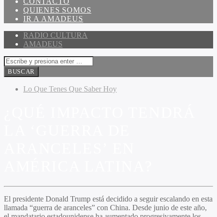
CONTACTO
QUIENES SOMOS
IR A AMADEUS
RADIO CULTURA
AMADEUS
Lo Que Tenes Que Saber Hoy
¿QUÉ IMPACTO TENDRÁ
LA ‘GUERRA DE
ARANCELES’ EN
AMÉRICA LATINA?
El presidente Donald Trump está decidido a seguir escalando en esta
llamada “guerra de aranceles” con China. Desde junio de este año,
el mandatario estadounidense ha aumentado progresivamente los