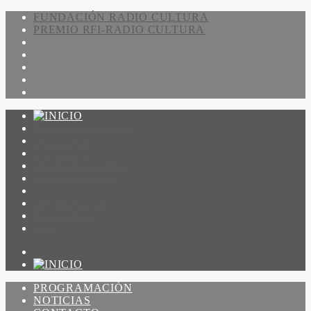
FUNDACIÓN RADIO CULTURA
PREMIO RFI-RADIO CULTURA
PROGRAMACIÓN
NOTICIAS
CONTACTO
QUIENES SOMOS
IR A AMADEUS
ON DEMAND
ESCUCHAR
VER
PROGRAMACIÓN
NOTICIAS