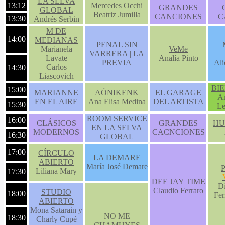
LA SELVA
13:12
Mercedes Occhi
GRANDES
GLOBAL
Beatriz Jumilla
CANCIONES
C
13:30
Andrés Serbin
M DE
14:00
MEDIANAS
PENAL SIN
Marianela
VeMe
VARRERA | LA
Lavate
Analía Pinto
PREVIA
Ali
Carlos
14:30
Liascovich
BI
15:00
MARIANNE
AÓNIKENK
EL GARAGE
An
EN EL AIRE
Ana Elisa Medina
DEL ARTISTA
15:30
Le
ROOM SERVICE
16:00
CLÁSICOS
GRANDES
HU
EN LA SELVA
MODERNOS
CACNCIONES
16:30
GLOBAL
17:00
CÍRCULO
LA DEMARE
ABIERTO
María José Demare
Liliana Mary
17:30
DEE JAY TIME
D
Claudio Ferraro
STUDIO
18:00
Fer
ABIERTO
Mona Satarain y
NO ME
18:30
Charly Cupé