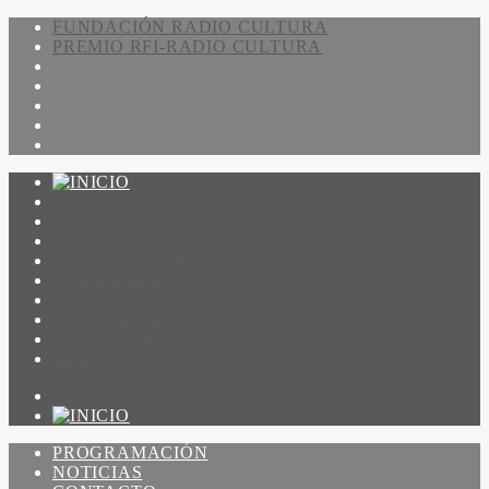
FUNDACIÓN RADIO CULTURA
PREMIO RFI-RADIO CULTURA
PROGRAMACIÓN
NOTICIAS
CONTACTO
QUIENES SOMOS
IR A AMADEUS
ON DEMAND
ESCUCHAR
VER
PROGRAMACIÓN
NOTICIAS