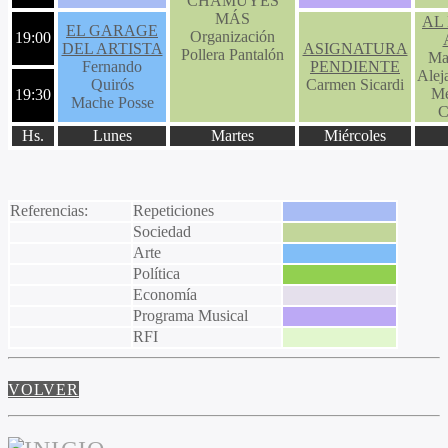
CHAMUYES
MÁS
AL
EL GARAGE
Organización
19:00
DEL ARTISTA
ASIGNATURA
Pollera Pantalón
Ma
Fernando
PENDIENTE
Alej
Quirós
Carmen Sicardi
Me
19:30
Mache Posse
C
Hs.
Lunes
Martes
Miércoles
Referencias:
Repeticiones
Sociedad
Arte
Política
Economía
Programa Musical
RFI
VOLVER