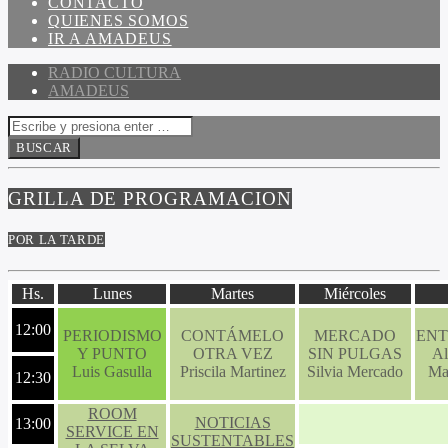
CONTACTO
QUIENES SOMOS
IR A AMADEUS
RADIO CULTURA
AMADEUS
GRILLA DE PROGRAMACION
POR LA TARDE
Hs.
Lunes
Martes
Miércoles
12:00
PERIODISMO
CONTÁMELO
MERCADO
EN
Y PUNTO
OTRA VEZ
SIN PULGAS
Al
Luis Gasulla
Priscila Martinez
Silvia Mercado
Ma
12:30
ROOM
NOTICIAS
13:00
SERVICE EN
SUSTENTABLES