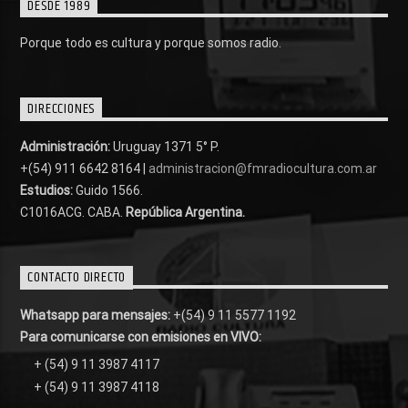
DESDE 1989
Porque todo es cultura y porque somos radio.
DIRECCIONES
Administración:
Uruguay 1371 5° P.
+(54) 911 6642 8164 |
administracion@fmradiocultura.com.ar
Estudios:
Guido 1566.
C1016ACG
. CABA.
República Argentina.
CONTACTO DIRECTO
Whatsapp para mensajes:
+(54) 9 11 5577 1192
Para comunicarse con emisiones en VIVO:
+ (54) 9 11 3987 4117
+ (54) 9 11 3987 4118