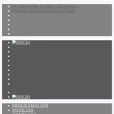
FUNDACIÓN RADIO CULTURA
PREMIO RFI-RADIO CULTURA
PROGRAMACIÓN
NOTICIAS
CONTACTO
QUIENES SOMOS
IR A AMADEUS
ON DEMAND
ESCUCHAR
VER
PROGRAMACIÓN
NOTICIAS