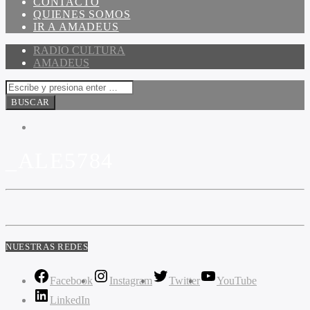
CONTACTO
QUIENES SOMOS
IR A AMADEUS
RADIO CULTURA
AMADEUS
_ALE5784
NUESTRAS REDES
Facebook
Instagram
Twitter
YouTube
LinkedIn