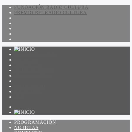
FUNDACIÓN RADIO CULTURA
PREMIO RFI-RADIO CULTURA
PROGRAMACIÓN
NOTICIAS
CONTACTO
QUIENES SOMOS
IR A AMADEUS
ON DEMAND
ESCUCHAR
VER
PROGRAMACIÓN
NOTICIAS