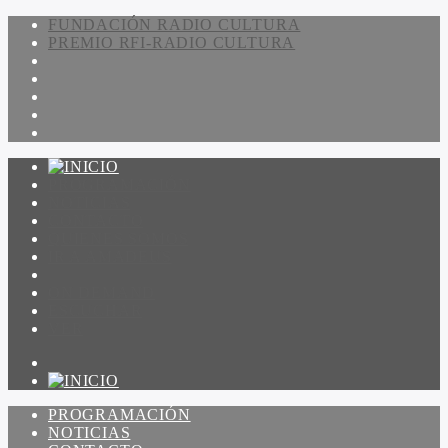
FUNDACIÓN RADIO CULTURA
PREMIO RFI-RADIO CULTURA
PROGRAMACIÓN
NOTICIAS
CONTACTO
QUIENES SOMOS
IR A AMADEUS
ON DEMAND
ESCUCHAR
VER
PROGRAMACIÓN
NOTICIAS