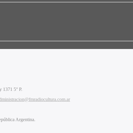
 1371 5° P.
dministracion@fmradiocultura.com.ar
pública Argentina.