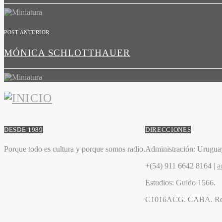
POST ANTERIOR
MÓNICA SCHLOTTHAUER
DESDE 1989
DIRECCIONES
Porque todo es cultura y porque somos radio.
Administración:
Uruguay
+(54) 911 6642 8164 |
a
Estudios:
Guido 1566.
C1016ACG
. CABA.
Re