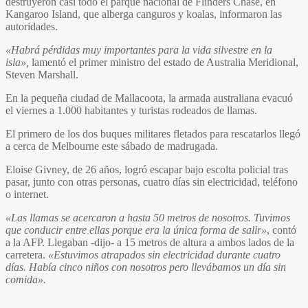
destruyeron casi todo el parque nacional de Flinders Chase, en
Kangaroo Island, que alberga canguros y koalas, informaron las
autoridades.
«Habrá pérdidas muy importantes para la vida silvestre en la
isla»,
lamentó el primer ministro del estado de Australia Meridional,
Steven Marshall.
En la pequeña ciudad de Mallacoota, la armada australiana evacuó
el viernes a 1.000 habitantes y turistas rodeados de llamas.
El primero de los dos buques militares fletados para rescatarlos llegó
a cerca de Melbourne este sábado de madrugada.
Eloise Givney, de 26 años, logró escapar bajo escolta policial tras
pasar, junto con otras personas, cuatro días sin electricidad, teléfono
o internet.
«Las llamas se acercaron a hasta 50 metros de nosotros. Tuvimos
que conducir entre ellas porque era la única forma de salir»
, contó
a la AFP. Llegaban -dijo- a 15 metros de altura a ambos lados de la
carretera.
«Estuvimos atrapados sin electricidad durante cuatro
días. Había cinco niños con nosotros pero llevábamos un día sin
comida».