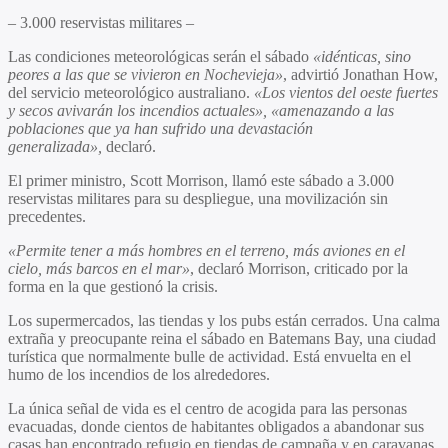
– 3.000 reservistas militares –
Las condiciones meteorológicas serán el sábado
«idénticas, sino
peores a las que se vivieron en Nochevieja»
, advirtió Jonathan How,
del servicio meteorológico australiano.
«Los vientos del oeste fuertes
y secos avivarán los incendios actuales», «amenazando a las
poblaciones que ya han sufrido una devastación
generalizada»,
declaró.
El primer ministro, Scott Morrison, llamó este sábado a 3.000
reservistas militares para su despliegue, una movilización sin
precedentes.
«Permite tener a más hombres en el terreno, más aviones en el
cielo, más barcos en el mar»
, declaró Morrison, criticado por la
forma en la que gestionó la crisis.
Los supermercados, las tiendas y los pubs están cerrados. Una calma
extraña y preocupante reina el sábado en Batemans Bay, una ciudad
turística que normalmente bulle de actividad. Está envuelta en el
humo de los incendios de los alrededores.
La única señal de vida es el centro de acogida para las personas
evacuadas, donde cientos de habitantes obligados a abandonar sus
casas han encontrado refugio en tiendas de campaña y en caravanas,