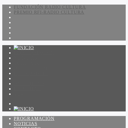
FUNDACIÓN RADIO CULTURA
PREMIO RFI-RADIO CULTURA
PROGRAMACIÓN
NOTICIAS
CONTACTO
QUIENES SOMOS
IR A AMADEUS
ON DEMAND
ESCUCHAR
VER
PROGRAMACIÓN
NOTICIAS