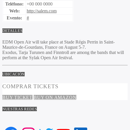
Teléfono:
+00 000 0000
Web:
http://salem.com
Evento:
#
DETALLES
EDM Open Air will take place at Stade Régis Perrin in Saint-
Maurice-de-Gourdans, France on August 5-7.
Exodus, Tarja Turunen and Finntroll are among the bands that will
perform at the Sylak Open Air festival.
UBICACIÓN
COMPRAR TICKETS
BUY TICKET
BUY ON AMAZON
NUESTRAS REDES