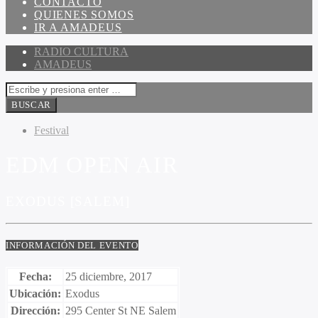
CONTACTO
QUIENES SOMOS
IR A AMADEUS
RADIO CULTURA
AMADEUS
Festival
EDM OPEN AIR
EXODUS [SALEM]
INFORMACIÓN DEL EVENTO
Fecha:
25 diciembre, 2017
Ubicación:
Exodus
Dirección:
295 Center St NE Salem