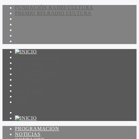
FUNDACIÓN RADIO CULTURA
PREMIO RFI-RADIO CULTURA
PROGRAMACIÓN
NOTICIAS
CONTACTO
QUIENES SOMOS
IR A AMADEUS
ON DEMAND
ESCUCHAR
VER
PROGRAMACIÓN
NOTICIAS