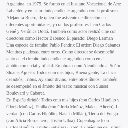
Argentina, en 1975. Se formó en el Instituto Vocacional de Arte
Labardén y en teatro independiente argentino con la profesora
Alejandra Boero, de quien fue asistente de dirección en
diferentes oportunidades, y con los profesores Juan Carlos
Gené y Verónica Oddó. También como actor realizó cine con
directores como Hector Babenco El pasado; Diego Lerman
Una especie de familia; Pablo Fendrix El ardor; Diego Sabanes
Mentiras piadosas, entre otros. Como director se desempeñó
tanto en el circuito independiente argentino como en el
ámbito comercial y oficial. En obras como Atendiendo al Señor
Sloane, Agosto, Todos eran mis hijos, Buena gente, La chica
del adiós, Tribus, Ay amor divino, entre otros títulos. También
se desempeñó en el ámbito del teatro musical con Sunset
Boulevard y Cabaret.
En España dirigió: Todos eran mis hijos (con Carlos Hipólito y
Gloria Muñoz), Emilia (con Gloria Muñoz, Malena Alterio), La
verdad (con Carlos Hipólito, Natalia Millán), Tierra del Fuego
(con Alicia Borrachero, Tristán Ulloa), Copenhague (con
Carlos Hipólito, Emilio Gutiérrez Caba), La máquina de Turing