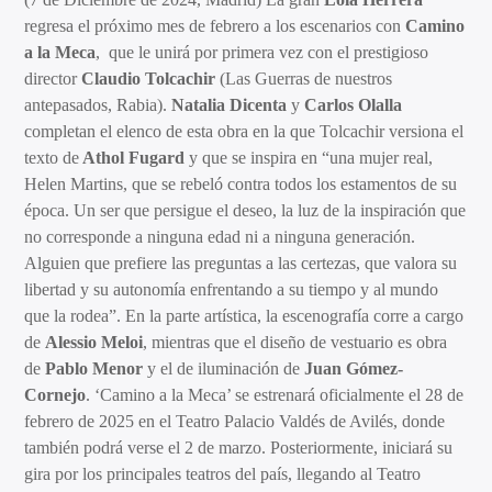
regresa el próximo mes de febrero a los escenarios con
Camino
a la Meca
, que le unirá por primera vez con el prestigioso
director
Claudio Tolcachir
(Las Guerras de nuestros
antepasados, Rabia).
Natalia Dicenta
y
Carlos Olalla
completan el elenco de esta obra en la que Tolcachir versiona el
texto de
Athol Fugard
y que se inspira en “una mujer real,
Helen Martins, que se rebeló contra todos los estamentos de su
época. Un ser que persigue el deseo, la luz de la inspiración que
no corresponde a ninguna edad ni a ninguna generación.
Alguien que prefiere las preguntas a las certezas, que valora su
libertad y su autonomía enfrentando a su tiempo y al mundo
que la rodea”. En la parte artística, la escenografía corre a cargo
de
Alessio Meloi
, mientras que el diseño de vestuario es obra
de
Pablo Menor
y el de iluminación de
Juan Gómez-
Cornejo
. ‘Camino a la Meca’ se estrenará oficialmente el 28 de
febrero de 2025 en el Teatro Palacio Valdés de Avilés, donde
también podrá verse el 2 de marzo. Posteriormente, iniciará su
gira por los principales teatros del país, llegando al Teatro