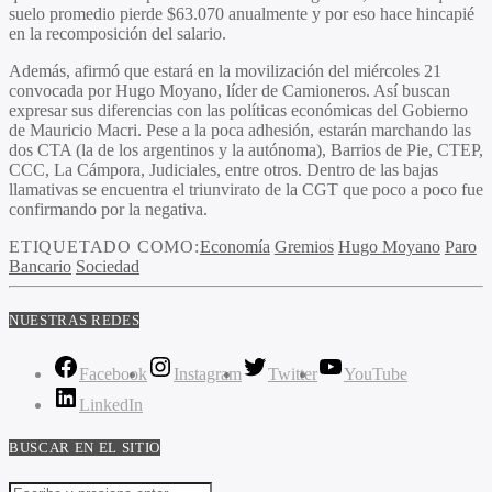
suelo promedio pierde $63.070 anualmente y por eso hace hincapié
en la recomposición del salario.
Además, afirmó que estará en la movilización del miércoles 21
convocada por Hugo Moyano, líder de Camioneros. Así buscan
expresar sus diferencias con las políticas económicas del Gobierno
de Mauricio Macri. Pese a la poca adhesión, estarán marchando las
dos CTA (la de los argentinos y la autónoma), Barrios de Pie, CTEP,
CCC, La Cámpora, Judiciales, entre otros. Dentro de las bajas
llamativas se encuentra el triunvirato de la CGT que poco a poco fue
confirmando por la negativa.
ETIQUETADO COMO:
Economía
Gremios
Hugo Moyano
Paro
Bancario
Sociedad
NUESTRAS REDES
Facebook
Instagram
Twitter
YouTube
LinkedIn
BUSCAR EN EL SITIO