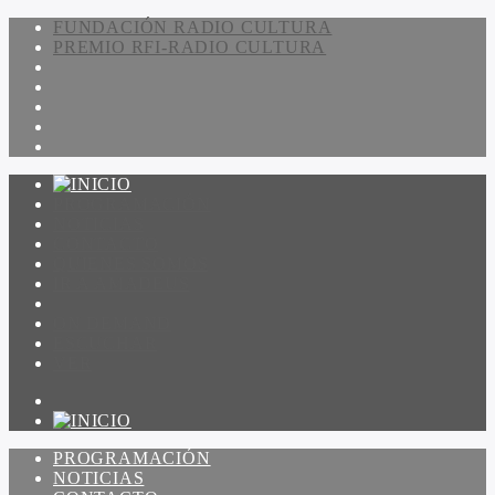
FUNDACIÓN RADIO CULTURA
PREMIO RFI-RADIO CULTURA
PROGRAMACIÓN
NOTICIAS
CONTACTO
QUIENES SOMOS
IR A AMADEUS
ON DEMAND
ESCUCHAR
VER
PROGRAMACIÓN
NOTICIAS