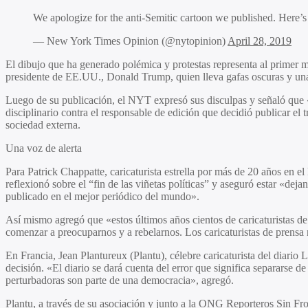
We apologize for the anti-Semitic cartoon we published. Here’s
— New York Times Opinion (@nytopinion)
April 28, 2019
El dibujo que ha generado polémica y protestas representa al primer m
presidente de EE.UU., Donald Trump, quien lleva gafas oscuras y una
Luego de su publicación, el NYT expresó sus disculpas y señaló que «fu
disciplinario contra el responsable de edición que decidió publicar el 
sociedad externa.
Una voz de alerta
Para Patrick Chappatte, caricaturista estrella por más de 20 años en e
reflexionó sobre el “fin de las viñetas políticas” y aseguró estar «de
publicado en el mejor periódico del mundo».
Así mismo agregó que «estos últimos años cientos de caricaturistas 
comenzar a preocuparnos y a rebelarnos. Los caricaturistas de prensa 
En Francia, Jean Plantureux (Plantu), célebre caricaturista del diario
decisión. «El diario se dará cuenta del error que significa separarse 
perturbadoras son parte de una democracia», agregó.
Plantu, a través de su asociación y junto a la ONG Reporteros Sin F