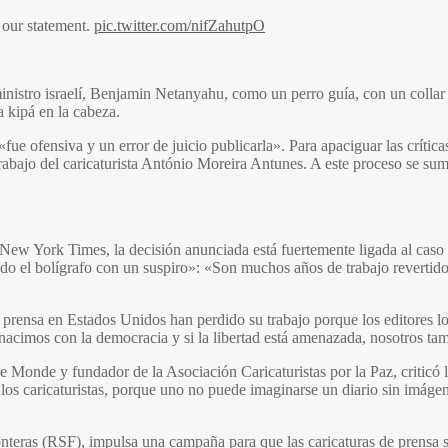
 our statement.
pic.twitter.com/nifZahutpO
inistro israelí, Benjamin Netanyahu, como un perro guía, con un collar 
 kipá en la cabeza.
e ofensiva y un error de juicio publicarla». Para apaciguar las críticas
trabajo del caricaturista António Moreira Antunes. A este proceso se sum
l New York Times, la decisión anunciada está fuertemente ligada al caso
jando el bolígrafo con un suspiro»: «Son muchos años de trabajo reverti
de prensa en Estados Unidos han perdido su trabajo porque los editores
nacimos con la democracia y si la libertad está amenazada, nosotros tam
 Le Monde y fundador de la Asociación Caricaturistas por la Paz, criticó
de los caricaturistas, porque uno no puede imaginarse un diario sin imá
ronteras (RSF), impulsa una campaña para que las caricaturas de pren