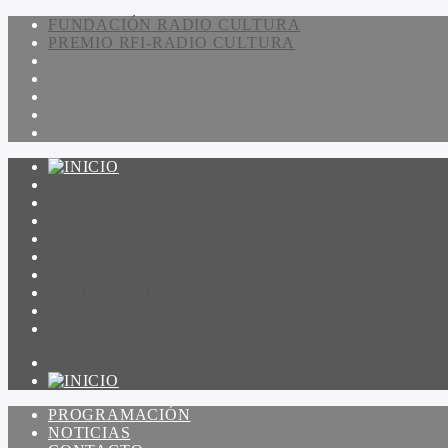
FUNDACIÓN RADIO CULTURA
PREMIO RFI-RADIO CULTURA
PROGRAMACIÓN
NOTICIAS
CONTACTO
QUIENES SOMOS
IR A AMADEUS
ON DEMAND
ESCUCHAR
VER
PROGRAMACIÓN
NOTICIAS