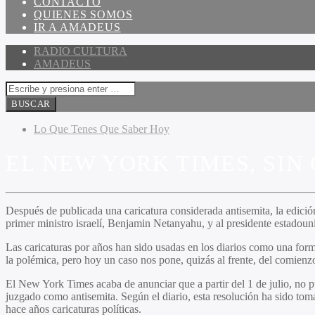
CONTACTO
QUIENES SOMOS
IR A AMADEUS
RADIO CULTURA
AMADEUS
Lo Que Tenes Que Saber Hoy
EL NEW YORK TIMES, SIN
Después de publicada una caricatura considerada antisemita, la edición
primer ministro israelí, Benjamin Netanyahu, y al presidente estado
Las caricaturas por años han sido usadas en los diarios como una for
la polémica, pero hoy un caso nos pone, quizás al frente, del comienzo
El New York Times acaba de anunciar que a partir del 1 de julio, no p
juzgado como antisemita. Según el diario, esta resolución ha sido toma
hace años caricaturas políticas.