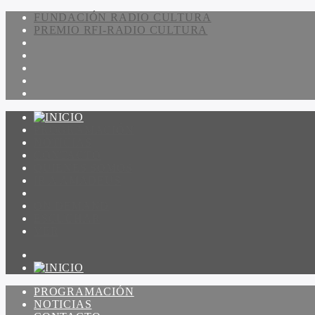
FUNDACIÓN RADIO CULTURA
PREMIO RFI-RADIO CULTURA
PROGRAMACIÓN
NOTICIAS
CONTACTO
QUIENES SOMOS
IR A AMADEUS
ON DEMAND
ESCUCHAR
VER
PROGRAMACIÓN
NOTICIAS