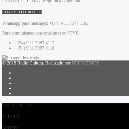
C1016ACG
. CABA.
República Argentina.
CONTACTO DIRECTO
Whatsapp para mensajes:
+(54) 9 11 5577 1192
Para comunicarse con emisiones en VIVO:
+ (54) 9 11 3987 4117
+ (54) 9 11 3987 4118
© 2018 Radio Cultura. Realizado por
NEOMEDIOS
CANCIÓN ACTUAL
TÍTULO
ARTISTA