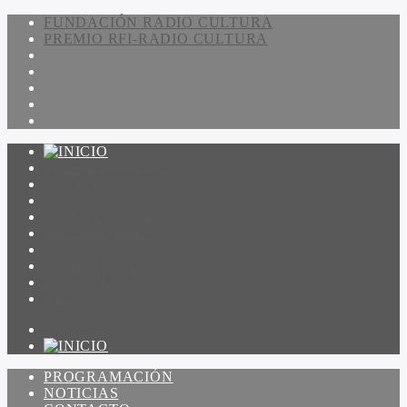
FUNDACIÓN RADIO CULTURA
PREMIO RFI-RADIO CULTURA
PROGRAMACIÓN
NOTICIAS
CONTACTO
QUIENES SOMOS
IR A AMADEUS
ON DEMAND
ESCUCHAR
VER
PROGRAMACIÓN
NOTICIAS