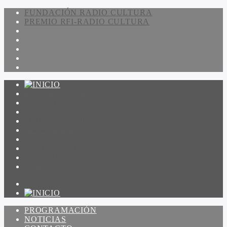
FUNDACIÓN RADIO CULTURA
PREMIO RFI-RADIO CULTURA
PROGRAMACIÓN
NOTICIAS
CONTACTO
QUIENES SOMOS
IR A AMADEUS
ON DEMAND
ESCUCHAR
VER
PROGRAMACIÓN
NOTICIAS