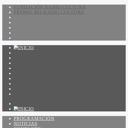
FUNDACIÓN RADIO CULTURA
PREMIO RFI-RADIO CULTURA
PROGRAMACIÓN
NOTICIAS
CONTACTO
QUIENES SOMOS
IR A AMADEUS
ON DEMAND
ESCUCHAR
VER
PROGRAMACIÓN
NOTICIAS