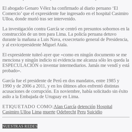
El abogado Genaro Vélez ha confirmado al diario peruano ‘El
Comercio’ que el expresidente fue ingresado en el hospital Casimiro
Ulloa, donde murió tras ser intervenido.
La investigación contra García se centró en presuntos sobornos en la
construcción de un tren para Lima. La policía peruana detuvo
durante la mañana a Luis Nava, exsecretario general de Presidencia,
y al exvicepresidente Miguel Atala.
El expresidente tuiteó ayer que «como en ningún documento se me
menciona y ningún indicio ni evidencia me alcanza sólo les queda la
ESPECULACIÓN o inventar intermediarios. Jamás me vendí y está
probado».
García fue el presidente de Perú en dos mandatos, entre 1985 y
1990 y de 2006 a 2011, y en los últimos años enfrentó distintas
acusaciones de corrupción. En noviembre, había solicitado sin éxito
asilo a la Embajada de Uruguay en Lima.
ETIQUETADO COMO:
Alan García
detención
Hospital
Casimiro Ulloa
Lima
muerte
Odebrecht
Peru
Suicidio
NUESTRAS REDES