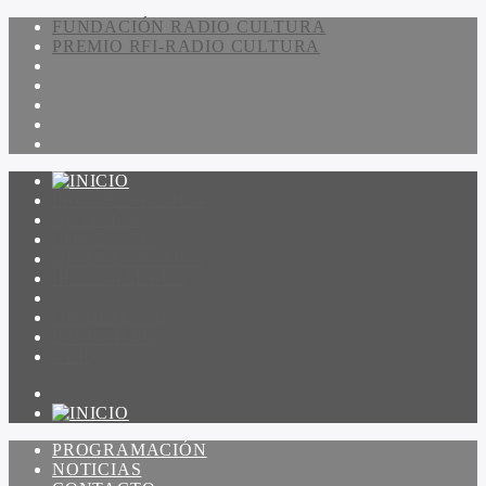
FUNDACIÓN RADIO CULTURA
PREMIO RFI-RADIO CULTURA
PROGRAMACIÓN
NOTICIAS
CONTACTO
QUIENES SOMOS
IR A AMADEUS
ON DEMAND
ESCUCHAR
VER
PROGRAMACIÓN
NOTICIAS