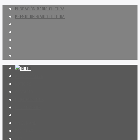
FUNDACIÓN RADIO CULTURA
PREMIO RFI-RADIO CULTURA
PROGRAMACIÓN
NOTICIAS
CONTACTO
QUIENES SOMOS
IR A AMADEUS
ON DEMAND
ESCUCHAR
VER