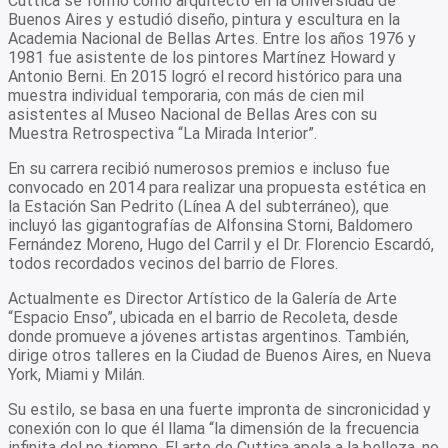
Cuttica se formó como arquitecto en la Universidad de
Buenos Aires y estudió diseño, pintura y escultura en la
Academia Nacional de Bellas Artes. Entre los años 1976 y
1981 fue asistente de los pintores Martínez Howard y
Antonio Berni. En 2015 logró el record histórico para una
muestra individual temporaria, con más de cien mil
asistentes al Museo Nacional de Bellas Ares con su
Muestra Retrospectiva “La Mirada Interior”.
En su carrera recibió numerosos premios e incluso fue
convocado en 2014 para realizar una propuesta estética en
la Estación San Pedrito (Línea A del subterráneo), que
incluyó las gigantografías de Alfonsina Storni, Baldomero
Fernández Moreno, Hugo del Carril y el Dr. Florencio Escardó,
todos recordados vecinos del barrio de Flores.
Actualmente es Director Artístico de la Galería de Arte
“Espacio Enso”, ubicada en el barrio de Recoleta, desde
donde promueve a jóvenes artistas argentinos. También,
dirige otros talleres en la Ciudad de Buenos Aires, en Nueva
York, Miami y Milán.
Su estilo, se basa en una fuerte impronta de sincronicidad y
conexión con lo que él llama “la dimensión de la frecuencia
infinita del no tiempo. El arte de Cuttica apela a la belleza, no