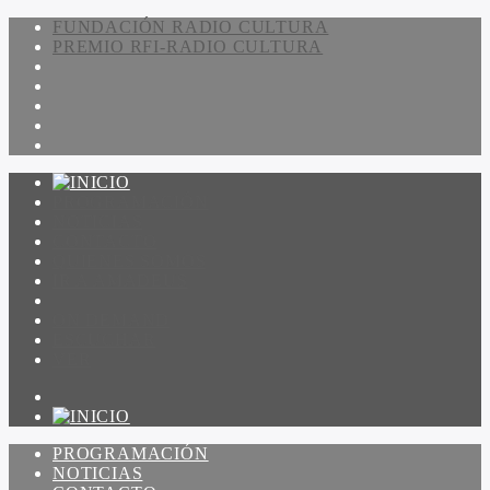
FUNDACIÓN RADIO CULTURA
PREMIO RFI-RADIO CULTURA
PROGRAMACIÓN
NOTICIAS
CONTACTO
QUIENES SOMOS
IR A AMADEUS
ON DEMAND
ESCUCHAR
VER
PROGRAMACIÓN
NOTICIAS