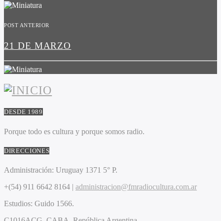
POST ANTERIOR
21 DE MARZO
DESDE 1989
Porque todo es cultura y porque somos radio.
DIRECCIONES
Administración:
Uruguay 1371 5° P.
+(54) 911 6642 8164 |
administracion@fmradiocultura.com.ar
Estudios:
Guido 1566.
C1016ACG
. CABA.
República Argentina.