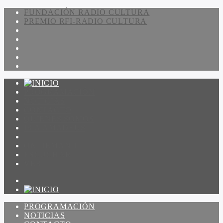
FUNDACIÓN RADIO CULTURA
PREMIO RFI-RADIO CULTURA
PROGRAMACIÓN
NOTICIAS
CONTACTO
QUIENES SOMOS
IR A AMADEUS
ON DEMAND
ESCUCHAR
VER
PROGRAMACIÓN
NOTICIAS