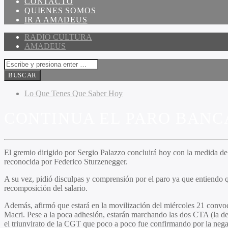
CONTACTO
QUIENES SOMOS
IR A AMADEUS
RADIO CULTURA
AMADEUS
Lo Que Tenes Que Saber Hoy
CONTINUA EL PARO BANC
El gremio dirigido por Sergio Palazzo concluirá hoy con la medida de
reconocida por Federico Sturzenegger.
A su vez, pidió disculpas y comprensión por el paro ya que entiendo 
recomposición del salario.
Además, afirmó que estará en la movilización del miércoles 21 convo
Macri. Pese a la poca adhesión, estarán marchando las dos CTA (la de
el triunvirato de la CGT que poco a poco fue confirmando por la nega