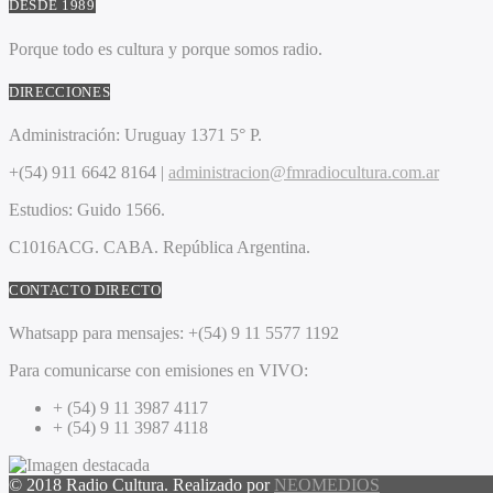
DESDE 1989
Porque todo es cultura y porque somos radio.
DIRECCIONES
Administración:
Uruguay 1371 5° P.
+(54) 911 6642 8164 |
administracion@fmradiocultura.com.ar
Estudios:
Guido 1566.
C1016ACG
. CABA.
República Argentina.
CONTACTO DIRECTO
Whatsapp para mensajes:
+(54) 9 11 5577 1192
Para comunicarse con emisiones en VIVO:
+ (54) 9 11 3987 4117
+ (54) 9 11 3987 4118
© 2018 Radio Cultura. Realizado por
NEOMEDIOS