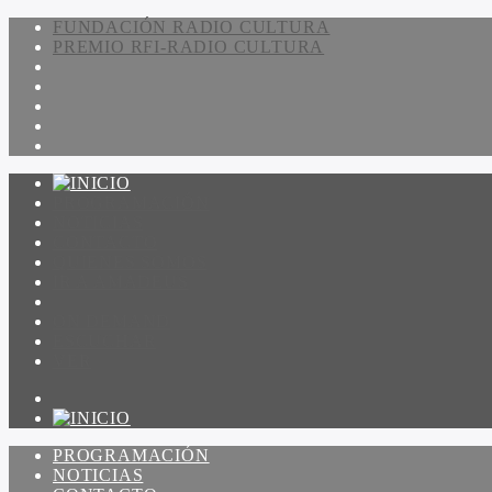
FUNDACIÓN RADIO CULTURA
PREMIO RFI-RADIO CULTURA
PROGRAMACIÓN
NOTICIAS
CONTACTO
QUIENES SOMOS
IR A AMADEUS
ON DEMAND
ESCUCHAR
VER
PROGRAMACIÓN
NOTICIAS