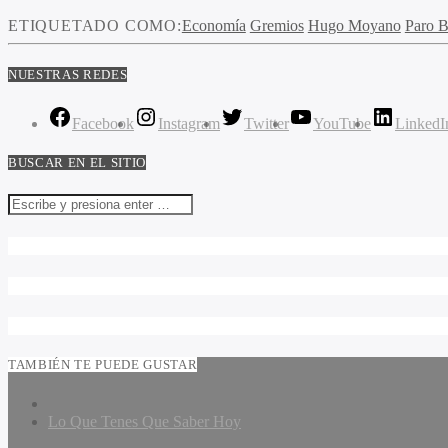
ETIQUETADO COMO:
Economía
Gremios
Hugo Moyano
Paro B
NUESTRAS REDES
Facebook
Instagram
Twitter
YouTube
LinkedI
BUSCAR EN EL SITIO
TAMBIÉN TE PUEDE GUSTAR
Lo Que Tenes Que Saber Hoy