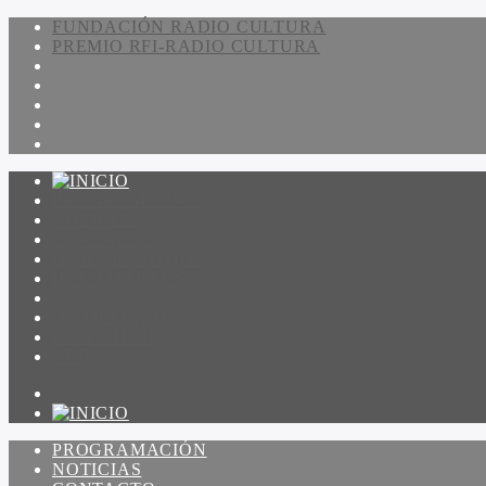
FUNDACIÓN RADIO CULTURA
PREMIO RFI-RADIO CULTURA
PROGRAMACIÓN
NOTICIAS
CONTACTO
QUIENES SOMOS
IR A AMADEUS
ON DEMAND
ESCUCHAR
VER
PROGRAMACIÓN
NOTICIAS