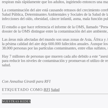
respiran más rápidamente que los adultos, ingiriendo entonces una may
La contaminación del aire está causando retrasos del crecimiento cere
Salud Pública, Determinantes Ambientales y Sociales de la Salud de 
infecciones del oído, obesidad, cáncer infantil, asma, mala función pu
El estudio a que hace referencia el informe de la OMS, llamado “Presc
dossier de la OMS distingue entre la contaminación del aire ambiente,
Las áreas más afectadas del mundo son unas zonas de Asia, África y 
la pésima calidad del aire deja 600.000 fallecidos anuales. Aunque 
38.000 personas por las partículas contaminantes, entre ellas sulfatos, 
Hay 7 millones de personas que mueren cada año debido a este “asesino
para reducir los niveles de contaminación y promuevan el utilizo de re
salud.
Con Annalisa Girardi para RFI
ETIQUETADO COMO:
RFI
Salud
NUESTRAS REDES