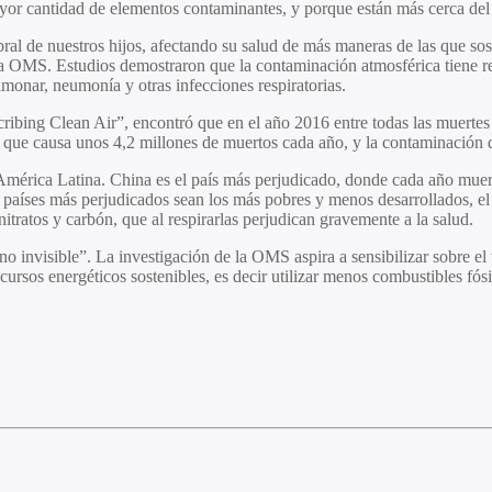
or cantidad de elementos contaminantes, y porque están más cerca del s
bral de nuestros hijos, afectando su salud de más maneras de las que s
la OMS. Estudios demostraron que la contaminación atmosférica tiene re
lmonar, neumonía y otras infecciones respiratorias.
ribing Clean Air”, encontró que en el año 2016 entre todas las muertes
 que causa unos 4,2 millones de muertos cada año, y la contaminación d
América Latina. China es el país más perjudicado, donde cada año muer
los países más perjudicados sean los más pobres y menos desarrollados
nitratos y carbón, que al respirarlas perjudican gravemente a la salud.
 invisible”. La investigación de la OMS aspira a sensibilizar sobre el
cursos energéticos sostenibles, es decir utilizar menos combustibles fó