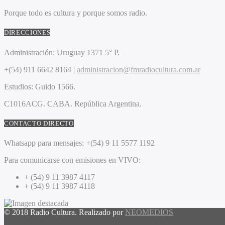
Porque todo es cultura y porque somos radio.
DIRECCIONES
Administración:
Uruguay 1371 5° P.
+(54) 911 6642 8164 |
administracion@fmradiocultura.com.ar
Estudios:
Guido 1566.
C1016ACG
. CABA.
República Argentina.
CONTACTO DIRECTO
Whatsapp para mensajes:
+(54) 9 11 5577 1192
Para comunicarse con emisiones en VIVO:
+ (54) 9 11 3987 4117
+ (54) 9 11 3987 4118
© 2018 Radio Cultura. Realizado por
NEOMEDIOS