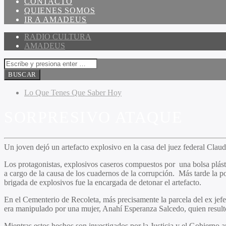
CONTACTO
QUIENES SOMOS
IR A AMADEUS
RADIO CULTURA
AMADEUS
Lo Que Tenes Que Saber Hoy
SORPRESIVO ATAQUE
Un joven dejó un artefacto explosivo en la casa del juez federal Claudi
Los protagonistas, explosivos caseros compuestos por una bolsa plást
a cargo de la causa de los cuadernos de la corrupción. Más tarde la p
brigada de explosivos fue la encargada de detonar el artefacto.
En el Cementerio de Recoleta, más precisamente la parcela del ex jefe
era manipulado por una mujer, Anahí Esperanza Salcedo, quien resul
Mientras estos hechos son investigados por la Justicia y el Gobierno