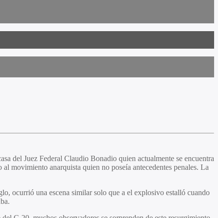
 casa del Juez Federal Claudio Bonadio quien actualmente se encuentra
do al movimiento anarquista quien no poseía antecedentes penales. La
o, ocurrió una escena similar solo que a el explosivo estalló cuando
aba.
re del G 20, muchos observadores se sorprenden de este resurgimiento