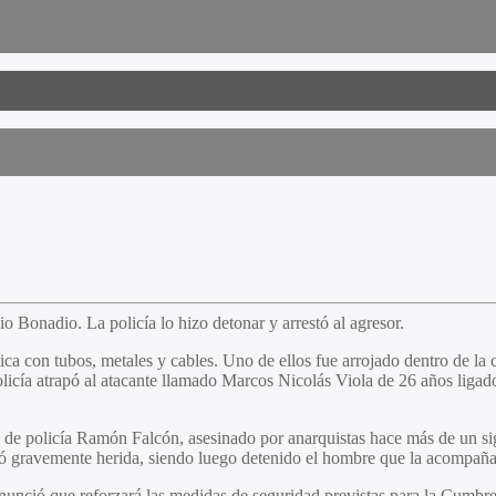
o Bonadio. La policía lo hizo detonar y arrestó al agresor.
ica con tubos, metales y cables. Uno de ellos fue arrojado dentro de la
olicía atrapó al atacante llamado Marcos Nicolás Viola de 26 años liga
 de policía Ramón Falcón, asesinado por anarquistas hace más de un sigl
tó gravemente herida, siendo luego detenido el hombre que la acompañ
 anunció que reforzará las medidas de seguridad previstas para la Cumb