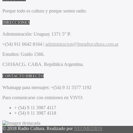
Porque todo es cultura y porque somos radio.
DIRECCIONES
Administración:
Uruguay 1371 5° P.
+(54) 911 6642 8164 |
administracion@fmradiocultura.com.ar
Estudios:
Guido 1566.
C1016ACG
. CABA.
República Argentina.
CONTACTO DIRECTO
Whatsapp para mensajes:
+(54) 9 11 5577 1192
Para comunicarse con emisiones en VIVO:
+ (54) 9 11 3987 4117
+ (54) 9 11 3987 4118
© 2018 Radio Cultura. Realizado por
NEOMEDIOS