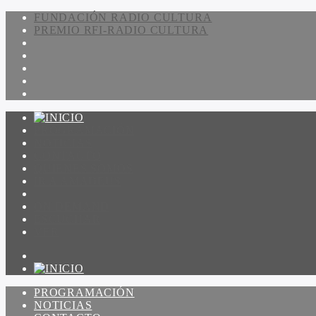
FUNDACIÓN RADIO CULTURA
PREMIO RFI-RADIO CULTURA
PROGRAMACIÓN
NOTICIAS
CONTACTO
QUIENES SOMOS
IR A AMADEUS
ON DEMAND
ESCUCHAR
VER
PROGRAMACIÓN
NOTICIAS