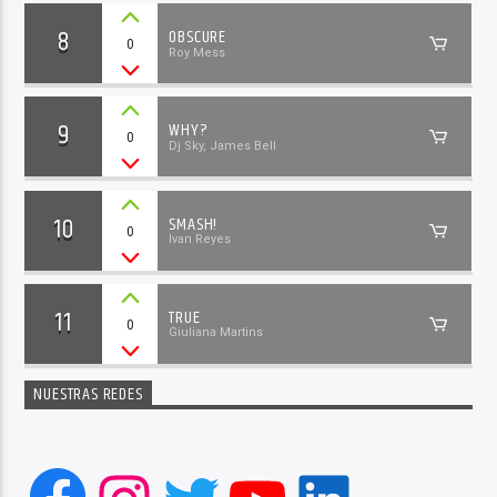
8
OBSCURE
0
Roy Mess
9
WHY?
0
Dj Sky, James Bell
10
SMASH!
0
Ivan Reyes
11
TRUE
0
Giuliana Martins
NUESTRAS REDES
Facebook