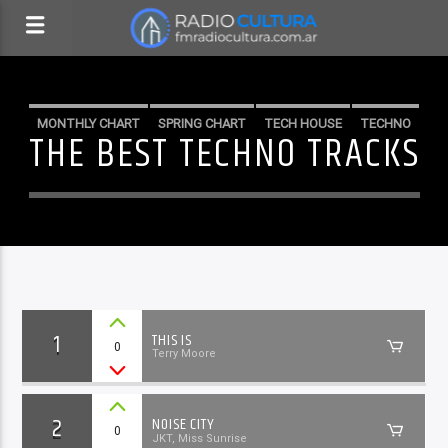
MONTHLY CHART
SPRING CHART
TECH HOUSE
TECHNO
THE BEST TECHNO TRACKS
1
THIS IS
0
Terry Moore
2
NOISE CITY
0
JKT, Miss Sunrise