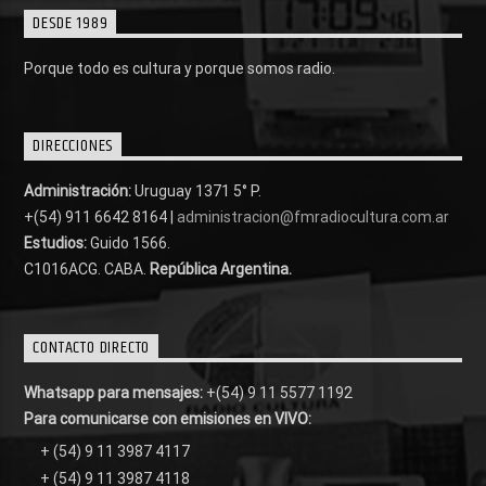
DESDE 1989
Porque todo es cultura y porque somos radio.
DIRECCIONES
Administración:
Uruguay 1371 5° P.
+(54) 911 6642 8164 |
administracion@fmradiocultura.com.ar
Estudios:
Guido 1566.
C1016ACG
. CABA.
República Argentina.
CONTACTO DIRECTO
Whatsapp para mensajes:
+(54) 9 11 5577 1192
Para comunicarse con emisiones en VIVO:
+ (54) 9 11 3987 4117
+ (54) 9 11 3987 4118